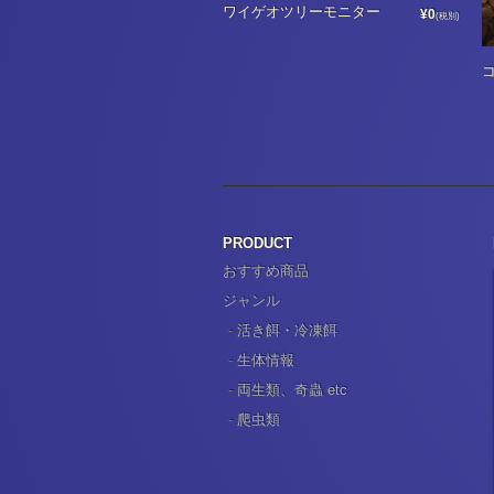
ワイゲオツリーモニター
¥0
(税別)
PRODUCT
おすすめ商品
ジャンル
活き餌・冷凍餌
生体情報
両生類、奇蟲 etc
爬虫類