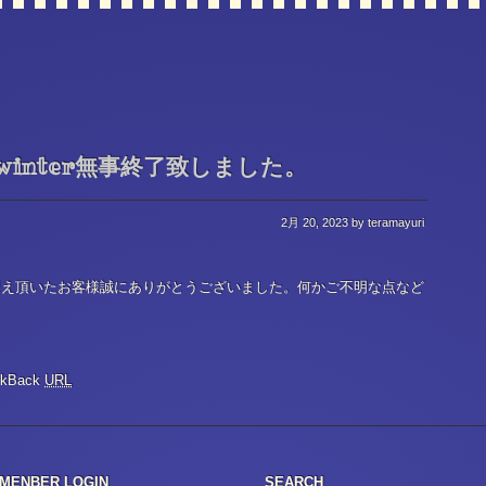
inter無事終了致しました。
2月 20, 2023
by teramayuri
迎え頂いたお客様誠にありがとうございました。何かご不明な点など
ckBack
URL
MENBER LOGIN
SEARCH