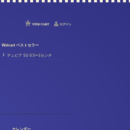
0
VIEW CART
ログイン
Welcart ベストセラー
デュビア SS 0.5〜1センチ
カレンダー