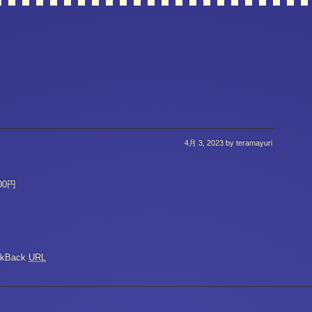
4月 3, 2023
by teramayuri
0円
ckBack
URL