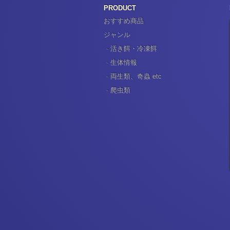
PRODUCT
おすすめ商品
ジャンル
活き餌・冷凍餌
生体情報
両生類、奇蟲 etc
爬虫類