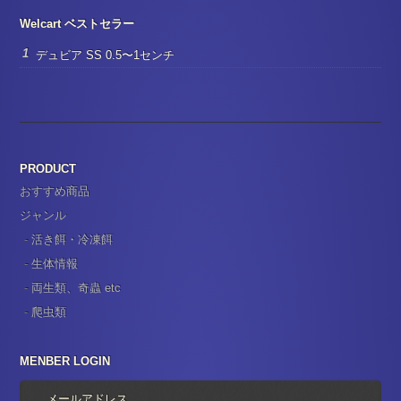
Welcart ベストセラー
デュビア SS 0.5〜1センチ
PRODUCT
おすすめ商品
ジャンル
活き餌・冷凍餌
生体情報
両生類、奇蟲 etc
爬虫類
MENBER LOGIN
メールアドレス